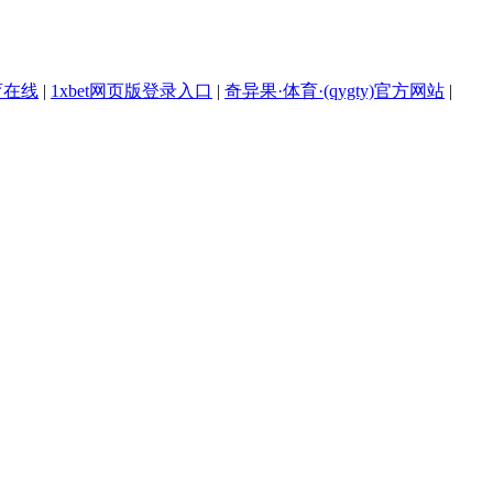
育在线
|
1xbet网页版登录入口
|
奇异果·体育·(qygty)官方网站
|