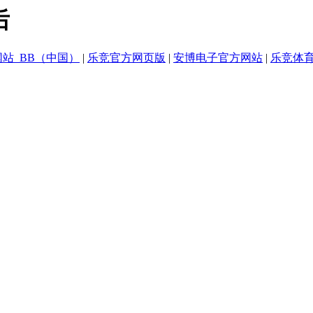
后
网站_BB（中国）
|
乐竞官方网页版
|
安博电子官方网站
|
乐竞体