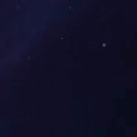
不锈钢风管厂家先容：不锈钢不易生锈是有原因的，不锈钢正
常是在其基体里加入约15%铬或者10%左右的镍，这铬与镍有
极强耐侵蚀性。铬或者镍在氧化性的侵蚀介质中，能在钢表面
形成致密的保护层，阻止或者延缓侵蚀。
但是在特定情况下，不锈钢也是会生锈的
①、氯离子腐蚀，氯离子在糊口中无处不在，好比我们的食盐
和汗迹，海里的海水，海风和泥土等。不锈钢在强氯离子存在
下的环境中，侵蚀会很快。这也是在一些化工行业透风正常采
用PP风管或者在不锈钢风管表面进行镀层保护的原因。