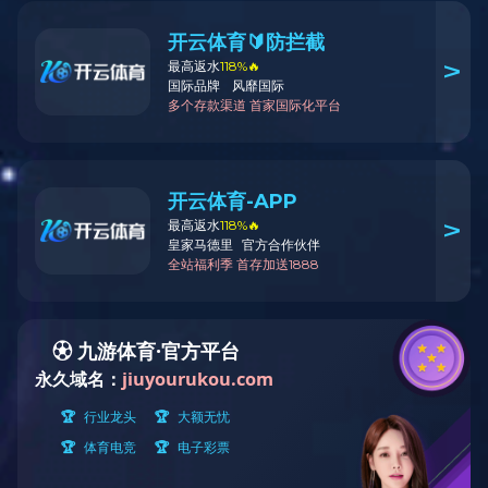
住宅小区
客户服务
施工安全
售后服务
新闻资讯
公司动态
行业新闻
常见问题
Duobao
全站搜索
通风管道厂家
白铁皮风管
镀锌铁皮风管
首页
关于我们
公司简介
企业文化
生产车间
资质荣誉